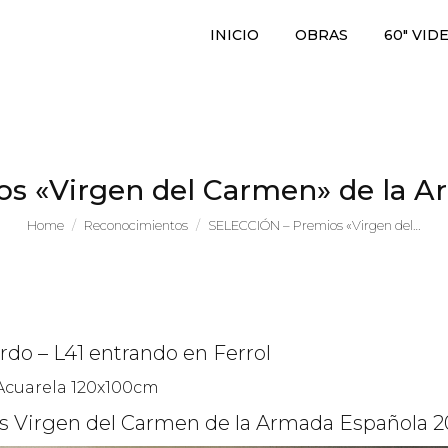
INICIO
OBRAS
60″ VID
s «Virgen del Carmen» de la A
You are here:
Home
Reconocimientos
SELECCIÓN – Premios «Virgen del…
rdo – L41 entrando en Ferrol
Acuarela 120x100cm
s Virgen del Carmen de la Armada Española 2