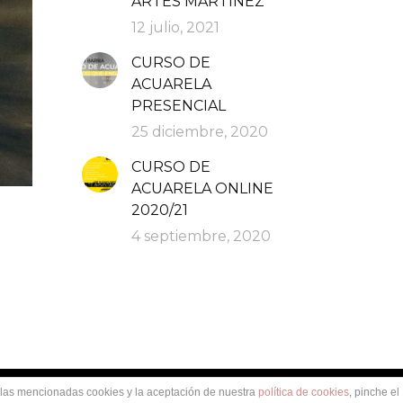
ARTES MARTÍNEZ
12 julio, 2021
CURSO DE
ACUARELA
PRESENCIAL
25 diciembre, 2020
CURSO DE
ACUARELA ONLINE
2020/21
4 septiembre, 2020
e las mencionadas cookies y la aceptación de nuestra
política de cookies
, pinche el