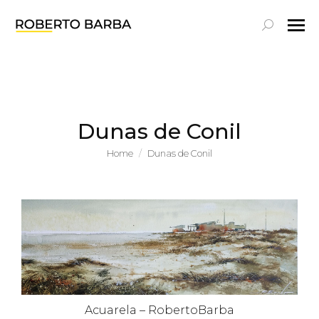
Search:
Dunas de Conil
You are here:
Home
Dunas de Conil
Acuarela – RobertoBarba