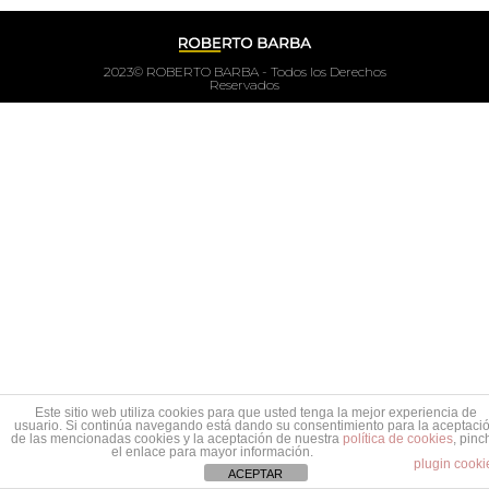
2023© ROBERTO BARBA - Todos los Derechos
Reservados
Este sitio web utiliza cookies para que usted tenga la mejor experiencia de
usuario. Si continúa navegando está dando su consentimiento para la aceptaci
de las mencionadas cookies y la aceptación de nuestra
política de cookies
, pinc
el enlace para mayor información.
plugin cooki
ACEPTAR